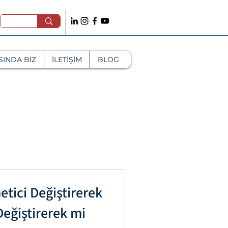
SINDA BİZ
İLETİŞİM
BLOG
netici Değiştirerek
Değiştirerek mi
anlığı