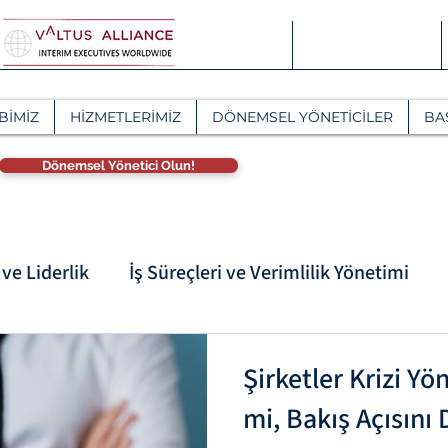
BİMİZ
HİZMETLERİMİZ
DÖNEMSEL YÖNETİCİLER
BA
Dönemsel Yönetici Olun!
ve Liderlik
İş Süreçleri ve Verimlilik Yönetimi
aptasyon
Liderlik ve Değişim Yönetimi
Şirketler Krizi Yö
mi, Bakış Açısını 
msal Dönüş
Koçluk ve Liderlik
Yönetim Danışm