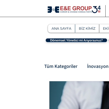
ANA SAYFA
BİZ KİMİZ
EKİ
Dönemsel Yönetici mi Arıyorsunuz?
Tüm Kategoriler
İnovasyon 
Kurumsal Dönüşüm ve Ad
Stratejik Yönetim ve Kuru