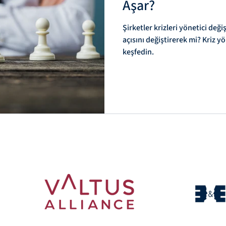
Aşar?
Şirketler krizleri yönetici deği
iderlik Sorumluluğu
Dönemsel Yöneticilik
Geç
açısını değiştirerek mi? Kriz 
keşfedin.
etim & Liderlik
Yönetim Danışmanlığı & Organiza
netim Danışm
Stratejik Yönetim & Interim Manag
sal Dönüşüm
Interim Management & Kurumsal Dö
rumsal Dönüş
Dönemsel Liderlik & Interim Yönet