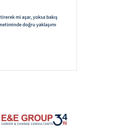
ştirerek mi aşar, yoksa bakış
ici Yöneticilik
yönetiminde doğru yaklaşımı
syon
em
nüş
im