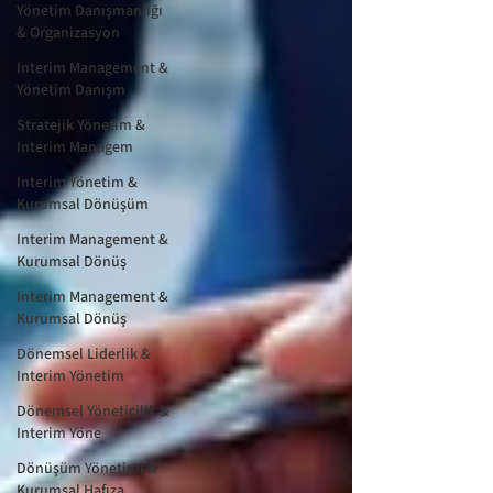
Yönetim Danışmanlığı
& Organizasyon
Interim Management &
Yönetim Danışm
Stratejik Yönetim &
Interim Managem
Interim Yönetim &
Kurumsal Dönüşüm
Interim Management &
Kurumsal Dönüş
Interim Management &
Kurumsal Dönüş
Dönemsel Liderlik &
Interim Yönetim
Dönemsel Yöneticilik &
Interim Yöne
Dönüşüm Yönetimi &
Kurumsal Hafıza