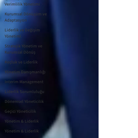
Verimlilik Yönetimi
Kurumsal Dönüşüm ve
Adaptasyon
Liderlik ve Değişim
Yönetimi
Stratejik Yönetim ve
Kurumsal Dönüş
Koçluk ve Liderlik
Yönetim Danışmanlığı
Interim Management
Liderlik Sorumluluğu
Dönemsel Yöneticilik
Geçici Yöneticilik
Yönetim & Liderlik
Yönetim & Liderlik