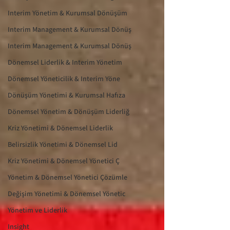
Interim Yönetim & Kurumsal Dönüşüm
Interim Management & Kurumsal Dönüş
Interim Management & Kurumsal Dönüş
Dönemsel Liderlik & Interim Yönetim
Dönemsel Yöneticilik & Interim Yöne
Dönüşüm Yönetimi & Kurumsal Hafıza
Dönemsel Yönetim & Dönüşüm Liderliğ
Kriz Yönetimi & Dönemsel Liderlik
Belirsizlik Yönetimi & Dönemsel Lid
Kriz Yönetimi & Dönemsel Yönetici Ç
Yönetim & Dönemsel Yönetici Çözümle
Değişim Yönetimi & Dönemsel Yönetic
Yönetim ve Liderlik
Insight