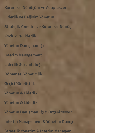
Kurumsal Dönüşüm ve Adaptasyon
Liderlik ve Değişim Yönetimi
Stratejik Yönetim ve Kurumsal Dönüş
Koçluk ve Liderlik
Yönetim Danışmanlığı
Interim Management
Liderlik Sorumluluğu
Dönemsel Yöneticilik
Geçici Yöneticilik
Yönetim & Liderlik
Yönetim & Liderlik
Yönetim Danışmanlığı & Organizasyon
Interim Management & Yönetim Danışm
Stratejik Yönetim & Interim Managem