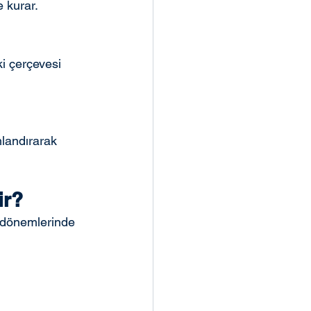
e kurar.
ki çerçevesi 
mlandırarak 
ir?
 dönemlerinde 