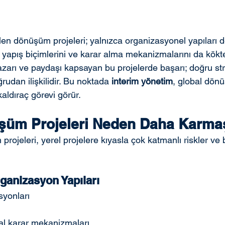
len dönüşüm projeleri; yalnızca organizasyonel yapıları de
 yapış biçimlerini ve karar alma mekanizmalarını da kökten
azarı ve paydaşı kapsayan bu projelerde başarı; doğru stra
rudan ilişkilidir. Bu noktada 
interim yönetim
, global dön
 kaldıraç görevi görür.
şüm Projeleri Neden Daha Karmaş
rojeleri, yerel projelere kıyasla çok katmanlı riskler ve be
ganizasyon Yapıları
syonları
al karar mekanizmaları