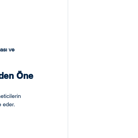
sı ve 
eden Öne 
ticilerin 
e eder.