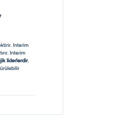
r 
tirir. Interim 
rır. Interim 
ik liderlerdir
. 
rülebilir 