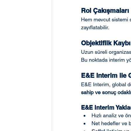
Rol Çakışmaları
Hem mevcut sistemi s
zayıflatabilir.
Objektiflik Kaybı
Uzun süreli organizasyo
Bu noktada interim yö
E&E Interim ile
E&E Interim, global 
sahip ve sonuç odaklı 
E&E Interim Yakla
Hızlı analiz ve ö
Net hedefler ve ba