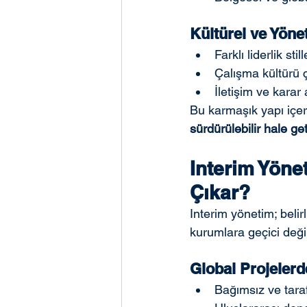
Kültürel ve Yönet
Farklı liderlik still
Çalışma kültürü çe
İletişim ve karar 
Bu karmaşık yapı içe
sürdürülebilir hale get
Interim Yöne
Çıkar?
Interim yönetim; belir
kurumlara geçici değil
Global Projelerde
Bağımsız ve taraf