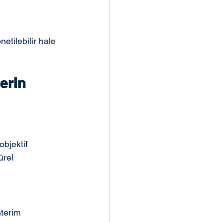
netilebilir hale 
erin 
bjektif 
ürel 
nterim 