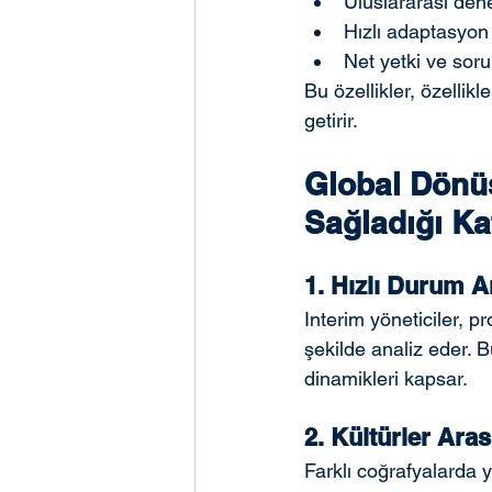
Uluslararası den
Hızlı adaptasyon
Net yetki ve sor
Bu özellikler, özellikl
getirir.
Global Dönüş
Sağladığı Ka
1. Hızlı Durum An
Interim yöneticiler, p
şekilde analiz eder. B
dinamikleri kapsar.
2. Kültürler Ar
Farklı coğrafyalarda y