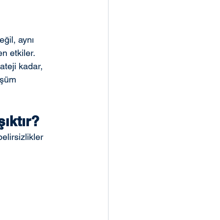
ğil, aynı 
 etkiler. 
teji kadar, 
üşüm 
ıktır?
lirsizlikler 