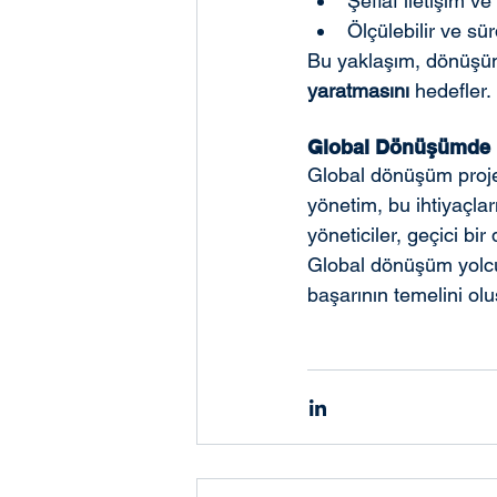
Şeffaf iletişim v
Ölçülebilir ve sür
Bu yaklaşım, dönüşüm
yaratmasını
 hedefler.
Global Dönüşümde In
Global dönüşüm projele
yönetim, bu ihtiyaçlar
yöneticiler, geçici bir
Global dönüşüm yolcul
başarının temelini olu