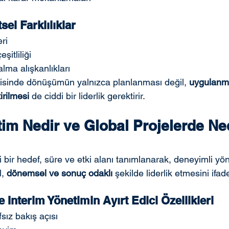
sel Farklılıklar
eri
şitliliği
alma alışkanlıkları
risinde dönüşümün yalnızca planlanması değil, 
uygulanma
irilmesi
 de ciddi bir liderlik gerektirir.
tim Nedir ve Global Projelerde N
li bir hedef, süre ve etki alanı tanımlanarak, deneyimli yöne
, 
dönemsel ve sonuç odaklı
 şekilde liderlik etmesini ifad
 Interim Yönetimin Ayırt Edici Özellikleri
sız bakış açısı