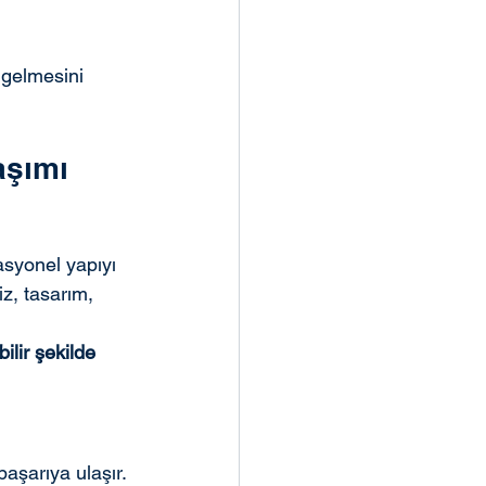
 gelmesini 
aşımı
syonel yapıyı 
z, tasarım, 
ilir şekilde 
aşarıya ulaşır. 