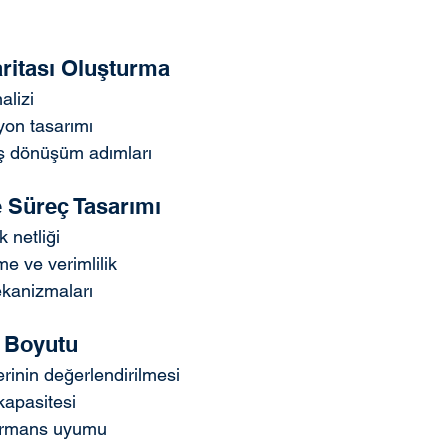
aritası Oluşturma
alizi
yon tasarımı
iş dönüşüm adımları
 Süreç Tasarımı
 netliği
e ve verimlilik
ekanizmaları
n Boyutu
lerinin değerlendirilmesi
 kapasitesi
formans uyumu