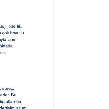
i, liderlik, 
n çok boyutlu 
la sınırlı 
oktada 
nir.
 süreç, 
 eder. Bu 
ırsatları da 
 değişimin tüm 