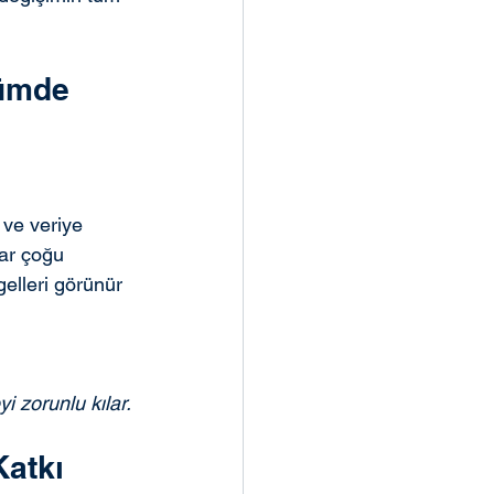
ümde 
ve veriye 
lar çoğu 
elleri görünür 
 zorunlu kılar.
atkı 