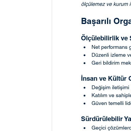
ölçülemez ve kurum iç
Başarılı Org
Ölçülebilirlik ve 
Net performans g
Düzenli izleme v
Geri bildirim me
İnsan ve Kültür 
Değişim iletişimi
Katılım ve sahip
Güven temelli lid
Sürdürülebilir Y
Geçici çözümler