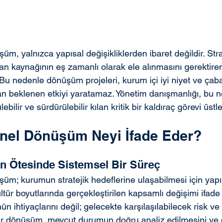
, yalnızca yapısal değişikliklerden ibaret değildir. Stratej
nsan kaynağının eş zamanlı olarak ele alınmasını gerektire
 Bu nedenle dönüşüm projeleri, kurum içi iyi niyet ve çabay
n beklenen etkiyi yaratamaz. Yönetim danışmanlığı, bu n
bilir ve sürdürülebilir kılan kritik bir kaldıraç görevi üstle
nel Dönüşüm Neyi İfade Eder?
in Ötesinde Sistemsel Bir Süreç
m; kurumun stratejik hedeflerine ulaşabilmesi için yapı,
kültür boyutlarında gerçekleştirilen kapsamlı değişimi ifade
 ihtiyaçlarını değil; gelecekte karşılaşılabilecek risk ve f
ı bir dönüşüm, mevcut durumun doğru analiz edilmesini ve