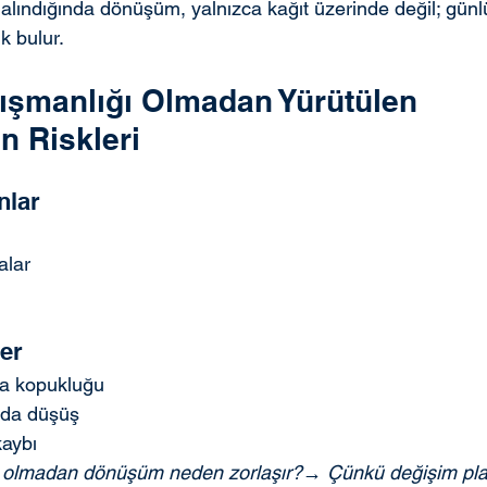
e alındığında dönüşüm, yalnızca kağıt üzerinde değil; günl
k bulur.
ışmanlığı Olmadan Yürütülen 
n Riskleri
nlar
alar
ler
ma kopukluğu
ında düşüş
kaybı
 olmadan dönüşüm neden zorlaşır?→ Çünkü değişim plansı