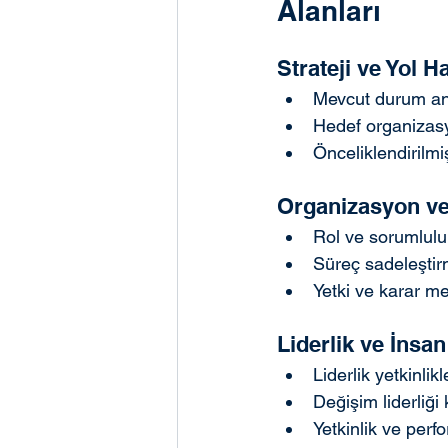
Alanları
Strateji ve Yol H
Mevcut durum an
Hedef organizas
Önceliklendirilm
Organizasyon ve
Rol ve sorumluluk
Süreç sadeleştirm
Yetki ve karar m
Liderlik ve İnsa
Liderlik yetkinlik
Değişim liderliği
Yetkinlik ve per