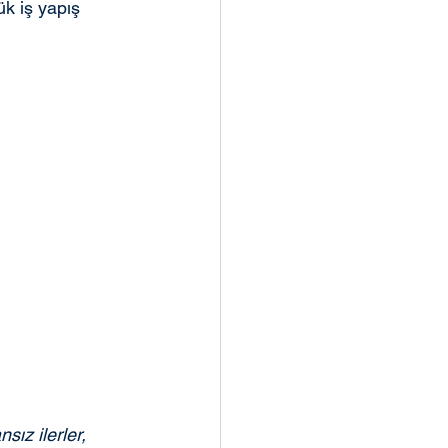
ük iş yapış 
z ilerler, 