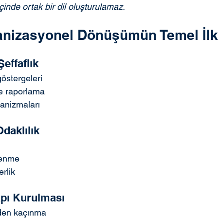
inde ortak bir dil oluşturulamaz.
anizasyonel Dönüşümün Temel İlk
Şeffaflık
östergeleri
e raporlama
kanizmaları
Odaklılık
lenme
erlik
apı Kurulması
den kaçınma