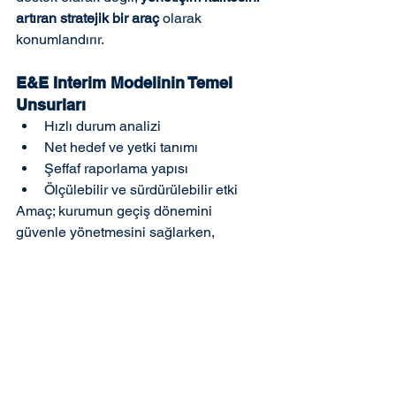
artıran stratejik bir araç
 olarak 
konumlandırır.
E&E Interim Modelinin Temel 
Unsurları
Hızlı durum analizi
Net hedef ve yetki tanımı
Şeffaf raporlama yapısı
Ölçülebilir ve sürdürülebilir etki
Amaç; kurumun geçiş dönemini 
güvenle yönetmesini sağlarken, 
yönetişim standartlarını kalıcı şekilde 
güçlendirmektir.
Dönemsel Yöneticilik Yönetişimi 
Güçlendirir
Yönetişim, yalnızca istikrar 
dönemlerinin değil; 
belirsizlik ve geçiş 