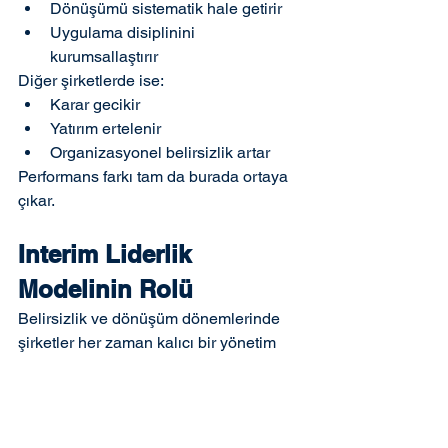
Dönüşümü sistematik hale getirir
Uygulama disiplinini 
kurumsallaştırır
Diğer şirketlerde ise:
Karar gecikir
Yatırım ertelenir
Organizasyonel belirsizlik artar
Performans farkı tam da burada ortaya 
çıkar.
Interim Liderlik 
Modelinin Rolü
Belirsizlik ve dönüşüm dönemlerinde 
şirketler her zaman kalıcı bir yönetim 
yapısını hızlıca kuramayabilir. Bu 
noktada interim liderlik modeli:
Kritik geçiş süreçlerini yönetir
Portföy dönüşüm projelerini 