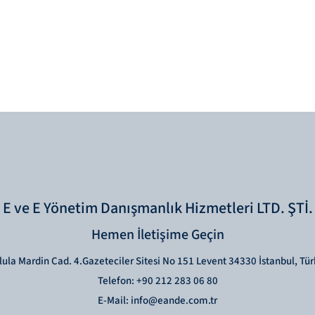
E ve E Yönetim Danışmanlık Hizmetleri LTD. ŞTİ.
Hemen İletişime Geçin
lula Mardin Cad. 4.Gazeteciler Sitesi No 151 Levent 34330 İstanbul, Tür
Telefon: +90 212 283 06 80
E-Mail: info@eande.com.tr